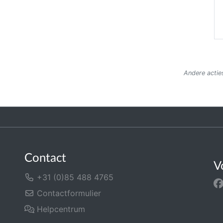
Andere acties
Contact
V
+31 (0)85 488 4765
Contactformulier
Helpcentrum