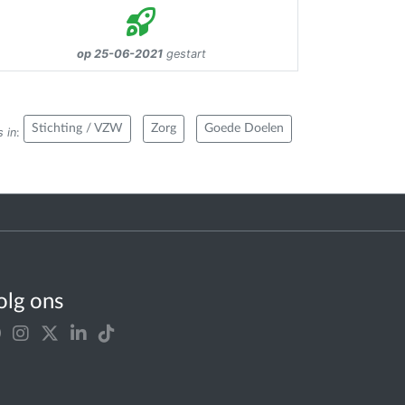
op 25-06-2021
gestart
Stichting / VZW
Zorg
Goede Doelen
 in
:
olg ons