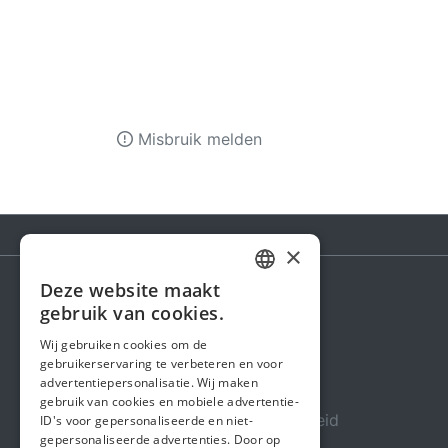
Misbruik melden
×
Deze website maakt
DUTCH
gebruik van cookies.
Steunactie
FRENCH
Wij gebruiken cookies om de
Over ons
gebruikerservaring te verbeteren en voor
ENGLISH
advertentiepersonalisatie. Wij maken
In de media
gebruik van cookies en mobiele advertentie-
Veiligheid & Betrouwbaarheid
ID's voor gepersonaliseerde en niet-
gepersonaliseerde advertenties. Door op