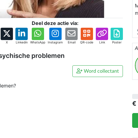
M
m
d
Deel deze actie via:
m
p
m
X
Linkedin
WhatsApp
Instagram
Email
QR-code
Link
Poster
A
v
psychische problemen
Word collectant
blemen?
€