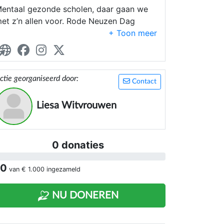
entaal gezonde scholen, daar gaan we
et z’n allen voor. Rode Neuzen Dag
roomt ervan om scholen de juiste
iddelen te geven. Zodat ze zelf
rojecten kunnen opzetten en zo het
entaal welzijn van hun leerlingen
ctie georganiseerd door:
erbeteren
Contact
Liesa Witvrouwen
0 donaties
 0
van
€ 1.000
ingezameld
NU DONEREN