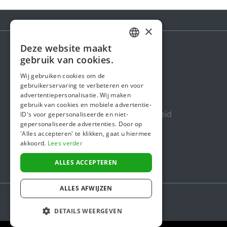
×
Deze website maakt
DUTCH
gebruik van cookies.
Steunactie
FRENCH
Wij gebruiken cookies om de
Over ons
gebruikerservaring te verbeteren en voor
ENGLISH
advertentiepersonalisatie. Wij maken
In de media
gebruik van cookies en mobiele advertentie-
Veiligheid & Betrouwbaarheid
ID's voor gepersonaliseerde en niet-
gepersonaliseerde advertenties. Door op
Algemene voorwaarden
'Alles accepteren' te klikken, gaat u hiermee
akkoord.
Lees verder
Privacybeleid
Cookiebeleid
ALLES ACCEPTEREN
ALLES AFWIJZEN
DETAILS WEERGEVEN