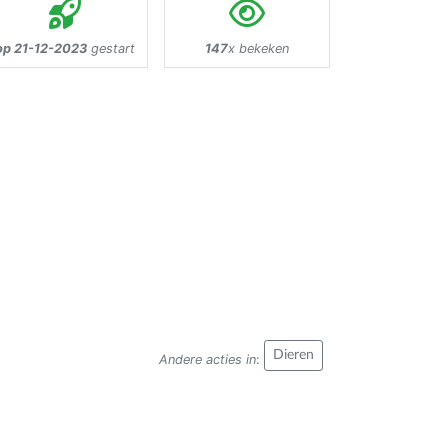
op 21-12-2023
gestart
147
x bekeken
Dieren
Andere acties in
: