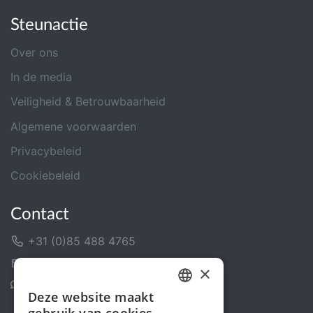
Steunactie
Over ons
In de media
Veiligheid & Betrouwbaarheid
Algemene voorwaarden
Privacybeleid
Cookiebeleid
Contact
+31 (0)85 488 4765
Contactformulier
×
Helpcentrum
Deze website maakt
DUTCH