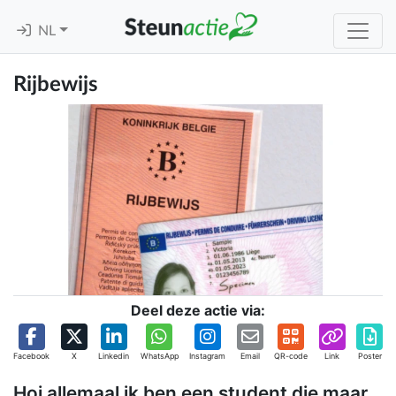
NL
Rijbewijs
Deel deze actie via:
Facebook
X
Linkedin
WhatsApp
Instagram
Email
QR-code
Link
Poster
Hoi allemaal ik ben een student die maar