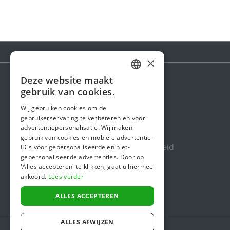
×
Deze website maakt
DUTCH
gebruik van cookies.
Steunactie
FRENCH
Wij gebruiken cookies om de
Over ons
gebruikerservaring te verbeteren en voor
ENGLISH
advertentiepersonalisatie. Wij maken
In de media
gebruik van cookies en mobiele advertentie-
Veiligheid & Betrouwbaarheid
ID's voor gepersonaliseerde en niet-
gepersonaliseerde advertenties. Door op
Algemene voorwaarden
'Alles accepteren' te klikken, gaat u hiermee
akkoord.
Lees verder
Privacybeleid
Cookiebeleid
ALLES ACCEPTEREN
ALLES AFWIJZEN