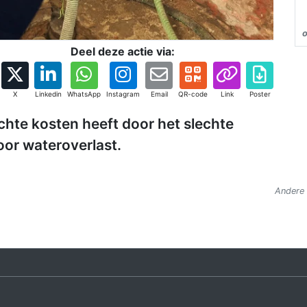
Deel deze actie via:
X
Linkedin
WhatsApp
Instagram
Email
QR-code
Link
Poster
hte kosten heeft door het slechte
oor wateroverlast.
Andere 