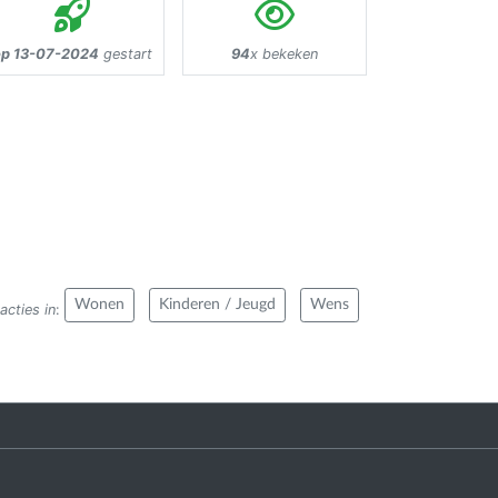
op 13-07-2024
gestart
94
x bekeken
Wonen
Kinderen / Jeugd
Wens
acties in
: