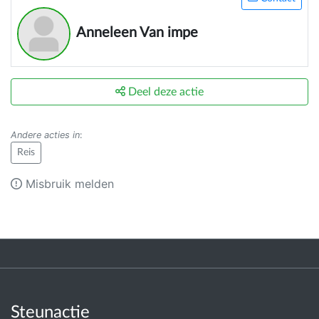
Anneleen Van impe
Deel deze actie
Andere acties in
:
Reis
Misbruik melden
Steunactie