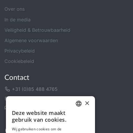
Over ons
In de media
Veiligheid & Betrouwbaarheid
Algemene voorwaarden
Privacybeleid
Cookiebeleid
Contact
+31 (0)85 488 4765
Contactformulier
×
Helpcentrum
Deze website maakt
DUTCH
gebruik van cookies.
FRENCH
Wij gebruiken cookies om de