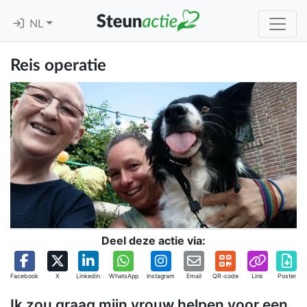
NL
Reis operatie
Deel deze actie via:
Facebook
X
Linkedin
WhatsApp
Instagram
Email
QR-code
Link
Poster
Ik zou graag mijn vrouw helpen voor een