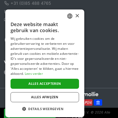
+31 (0)85 488 4765
Contactformulier
×
Helpcentrum
Deze website maakt
DUTCH
gebruik van cookies.
FRENCH
Wij gebruiken cookies om de
gebruikerservaring te verbeteren en voor
ENGLISH
advertentiepersonalisatie. Wij maken
gebruik van cookies en mobiele advertentie-
ID's voor gepersonaliseerde en niet-
Volg ons
gepersonaliseerde advertenties. Door op
'Alles accepteren' te klikken, gaat u hiermee
akkoord.
Lees verder
ALLES ACCEPTEREN
Secure payments powered by
ALLES AFWIJZEN
DETAILS WEERGEVEN
Steunactie is een initiatief van Sponsor Europe B.V.
© 2026 Alle
NU DONEREN