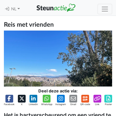
NL
Reis met vrienden
Deel deze actie via:
Facebook
X
Linkedin
WhatsApp
Instagram
Email
QR-code
Link
Poster
Het is hartverscheurend om een vriend te