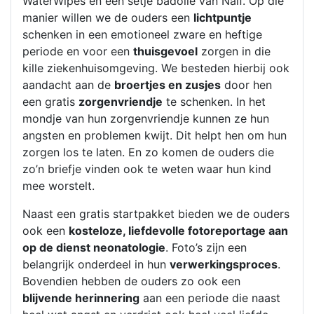
WaterWipes en een setje badolie van Naif. Op die
manier willen we de ouders een
lichtpuntje
schenken in een emotioneel zware en heftige
periode en voor een
thuisgevoel
zorgen in die
kille ziekenhuisomgeving. We besteden hierbij ook
aandacht aan de
broertjes en zusjes
door hen
een gratis
zorgenvriendje
te schenken. In het
mondje van hun zorgenvriendje kunnen ze hun
angsten en problemen kwijt. Dit helpt hen om hun
zorgen los te laten. En zo komen de ouders die
zo’n briefje vinden ook te weten waar hun kind
mee worstelt.
Naast een gratis startpakket bieden we de ouders
ook een
kosteloze, liefdevolle fotoreportage aan
op de dienst neonatologie
. Foto’s zijn een
belangrijk onderdeel in hun
verwerkingsproces
.
Bovendien hebben de ouders zo ook een
blijvende herinnering
aan een periode die naast