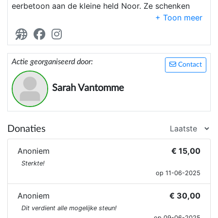
eerbetoon aan de kleine held Noor. Ze schenken
gratis startpakketten en liefdevolle fotoreportages
aan ouders van prematuur of ziek geboren
kinderen op de neonatologie.
Actie georganiseerd door:
Contact
Sarah Vantomme
Donaties
Anoniem
€ 15,00
Sterkte!
op 11-06-2025
Anoniem
€ 30,00
Dit verdient alle mogelijke steun!
op 09-06-2025