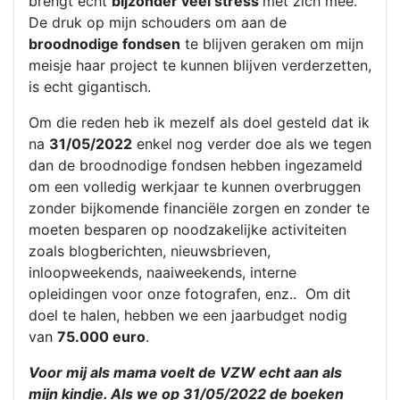
brengt echt
bijzonder veel stress
met zich mee.
De druk op mijn schouders om aan de
broodnodige fondsen
te blijven geraken om mijn
meisje haar project te kunnen blijven verderzetten,
is echt gigantisch.
Om die reden heb ik mezelf als doel gesteld dat ik
na
31/05/2022
enkel nog verder doe als we tegen
dan de broodnodige fondsen hebben ingezameld
om een volledig werkjaar te kunnen overbruggen
zonder bijkomende financiële zorgen en zonder te
moeten besparen op noodzakelijke activiteiten
zoals blogberichten, nieuwsbrieven,
inloopweekends, naaiweekends, interne
opleidingen voor onze fotografen, enz.. Om dit
doel te halen, hebben we een jaarbudget nodig
van
75.000 euro
.
Voor mij als mama voelt de VZW echt aan als
mijn kindje. Als we op 31/05/2022 de boeken