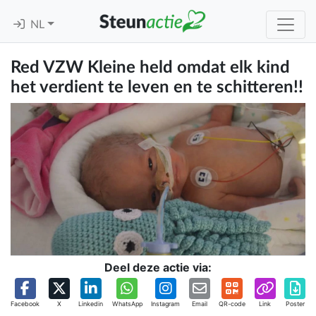
NL
Red VZW Kleine held omdat elk kind
het verdient te leven en te schitteren!!
Deel deze actie via:
Facebook
X
Linkedin
WhatsApp
Instagram
Email
QR-code
Link
Poster