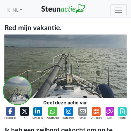
NL
Red mijn vakantie.
Deel deze actie via:
Facebook
X
Linkedin
WhatsApp
Instagram
Email
QR-code
Link
Poster
Ik heb een zeilboot gekocht om op te