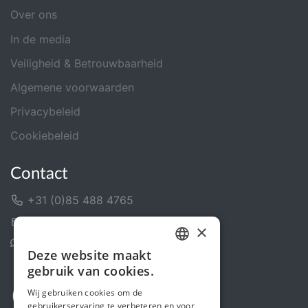
Over ons
In de media
Veiligheid & Betrouwbaarheid
Algemene voorwaarden
Privacybeleid
Cookiebeleid
Contact
+31 (0)85 488 4765
Contactformulier
×
Helpcentrum
Deze website maakt
DUTCH
gebruik van cookies.
FRENCH
Wij gebruiken cookies om de
gebruikerservaring te verbeteren en voor
ENGLISH