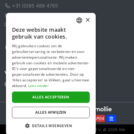
+31 (0)85 488 4765
Contactformulier
×
Helpcentrum
Deze website maakt
DUTCH
gebruik van cookies.
FRENCH
Wij gebruiken cookies om de
gebruikerservaring te verbeteren en voor
ENGLISH
advertentiepersonalisatie. Wij maken
gebruik van cookies en mobiele advertentie-
ID's voor gepersonaliseerde en niet-
Volg ons
gepersonaliseerde advertenties. Door op
'Alles accepteren' te klikken, gaat u hiermee
akkoord.
Lees verder
ALLES ACCEPTEREN
Secure payments powered by
ALLES AFWIJZEN
DETAILS WEERGEVEN
Steunactie is een initiatief van Sponsor Europe B.V.
© 2026 Alle