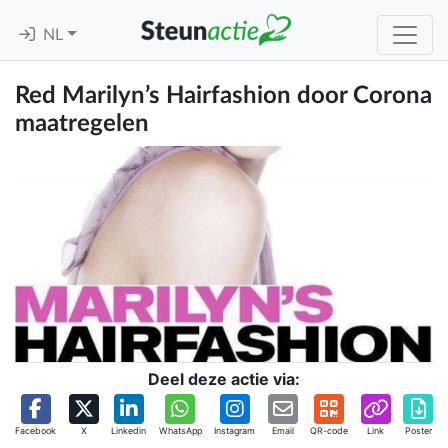
NL
Red Marilyn’s Hairfashion door Corona
maatregelen
Deel deze actie via:
Facebook
X
Linkedin
WhatsApp
Instagram
Email
QR-code
Link
Poster