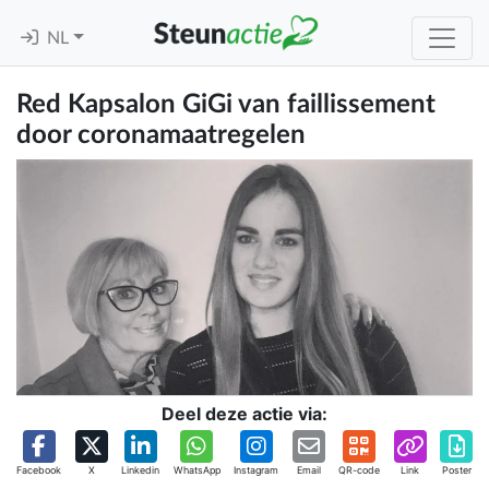
NL
Red Kapsalon GiGi van faillissement
door coronamaatregelen
Deel deze actie via:
Facebook
X
Linkedin
WhatsApp
Instagram
Email
QR-code
Link
Poster