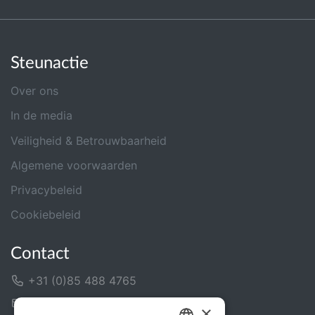
Steunactie
Over ons
In de media
Veiligheid & Betrouwbaarheid
Algemene voorwaarden
Privacybeleid
Cookiebeleid
Contact
+31 (0)85 488 4765
Contactformulier
×