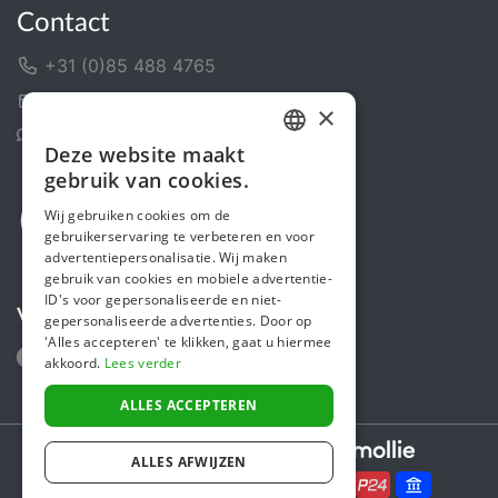
Contact
+31 (0)85 488 4765
Contactformulier
×
Helpcentrum
Deze website maakt
DUTCH
gebruik van cookies.
FRENCH
Wij gebruiken cookies om de
gebruikerservaring te verbeteren en voor
ENGLISH
advertentiepersonalisatie. Wij maken
gebruik van cookies en mobiele advertentie-
ID's voor gepersonaliseerde en niet-
Volg ons
gepersonaliseerde advertenties. Door op
'Alles accepteren' te klikken, gaat u hiermee
akkoord.
Lees verder
ALLES ACCEPTEREN
Secure payments powered by
ALLES AFWIJZEN