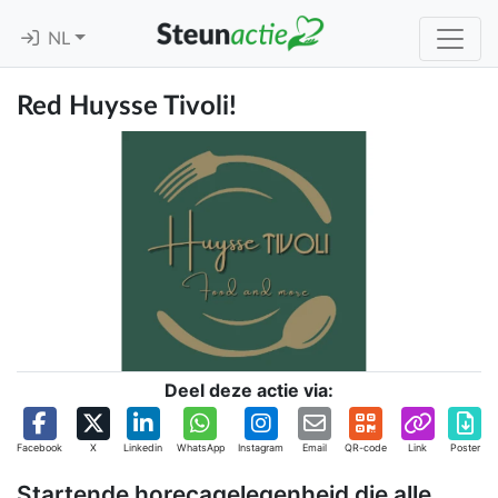
NL
Red Huysse Tivoli!
Deel deze actie via:
Facebook
X
Linkedin
WhatsApp
Instagram
Email
QR-code
Link
Poster
Startende horecagelegenheid die alle