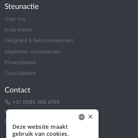
Steunactie
Over ons
In de media
Veiligheid & Betrouwbaarheid
Algemene voorwaarden
Privacybeleid
Cookiebeleid
Contact
+31 (0)85 488 4765
Contactformulier
×
Helpcentrum
Deze website maakt
DUTCH
gebruik van cookies.