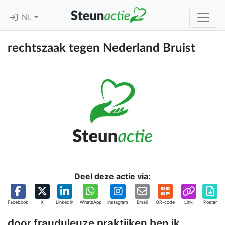
NL
rechtszaak tegen Nederland Bruist
Deel deze actie via:
Facebook
X
Linkedin
WhatsApp
Instagram
Email
QR-code
Link
Poster
door frauduleuze praktijken ben ik