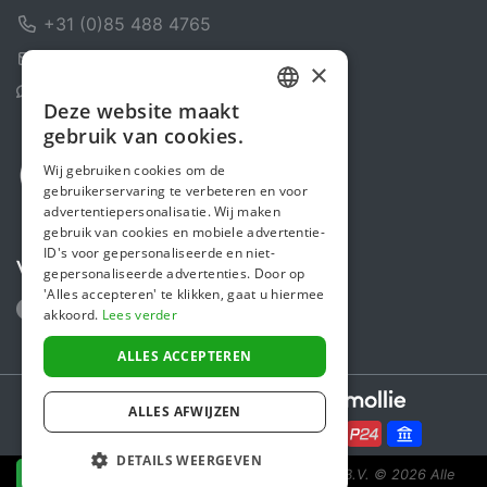
+31 (0)85 488 4765
Contactformulier
×
Helpcentrum
Deze website maakt
DUTCH
gebruik van cookies.
FRENCH
Wij gebruiken cookies om de
gebruikerservaring te verbeteren en voor
ENGLISH
advertentiepersonalisatie. Wij maken
gebruik van cookies en mobiele advertentie-
ID's voor gepersonaliseerde en niet-
Volg ons
gepersonaliseerde advertenties. Door op
'Alles accepteren' te klikken, gaat u hiermee
akkoord.
Lees verder
ALLES ACCEPTEREN
Secure payments powered by
ALLES AFWIJZEN
DETAILS WEERGEVEN
Steunactie is een initiatief van Sponsor Europe B.V.
© 2026 Alle
NU DONEREN