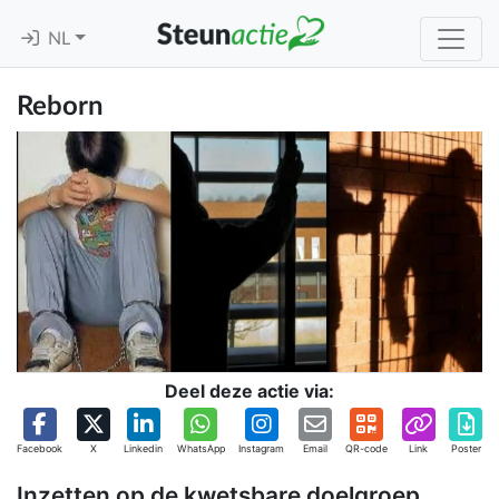
NL
Reborn
Deel deze actie via:
Facebook
X
Linkedin
WhatsApp
Instagram
Email
QR-code
Link
Poster
Inzetten op de kwetsbare doelgroep