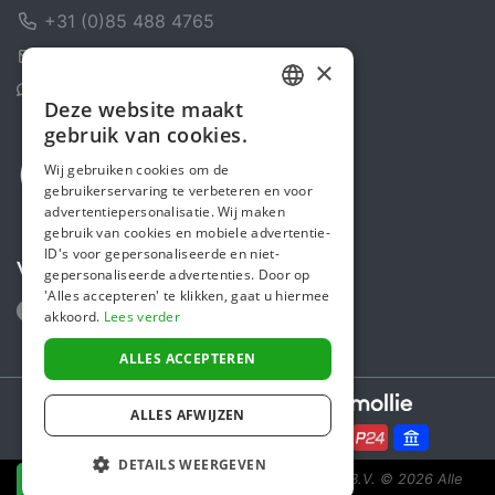
+31 (0)85 488 4765
Contactformulier
×
Helpcentrum
Deze website maakt
DUTCH
gebruik van cookies.
FRENCH
Wij gebruiken cookies om de
gebruikerservaring te verbeteren en voor
ENGLISH
advertentiepersonalisatie. Wij maken
gebruik van cookies en mobiele advertentie-
ID's voor gepersonaliseerde en niet-
Volg ons
gepersonaliseerde advertenties. Door op
'Alles accepteren' te klikken, gaat u hiermee
akkoord.
Lees verder
ALLES ACCEPTEREN
Secure payments powered by
ALLES AFWIJZEN
DETAILS WEERGEVEN
Steunactie is een initiatief van Sponsor Europe B.V.
© 2026 Alle
NU DONEREN