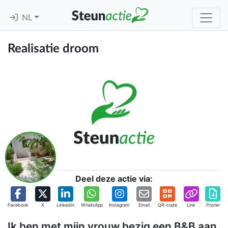
NL
Realisatie droom
Deel deze actie via:
Facebook
X
Linkedin
WhatsApp
Instagram
Email
QR-code
Link
Poster
Ik ben met mijn vrouw bezig een B&B aan