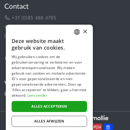
Contact
+31 (0)85 488 4765
Contactformulier
×
Helpcentrum
Deze website maakt
DUTCH
gebruik van cookies.
FRENCH
Wij gebruiken cookies om de
gebruikerservaring te verbeteren en voor
ENGLISH
advertentiepersonalisatie. Wij maken
gebruik van cookies en mobiele advertentie-
ID's voor gepersonaliseerde en niet-
Volg ons
gepersonaliseerde advertenties. Door op
'Alles accepteren' te klikken, gaat u hiermee
akkoord.
Lees verder
ALLES ACCEPTEREN
Secure payments powered by
ALLES AFWIJZEN