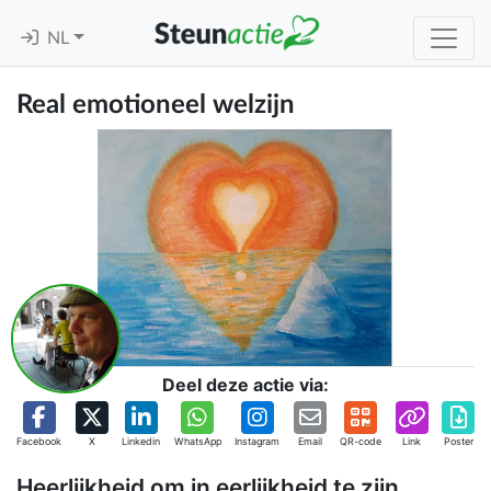
NL
Real emotioneel welzijn
Deel deze actie via:
Facebook
X
Linkedin
WhatsApp
Instagram
Email
QR-code
Link
Poster
Heerlijkheid om in eerlijkheid te zijn.