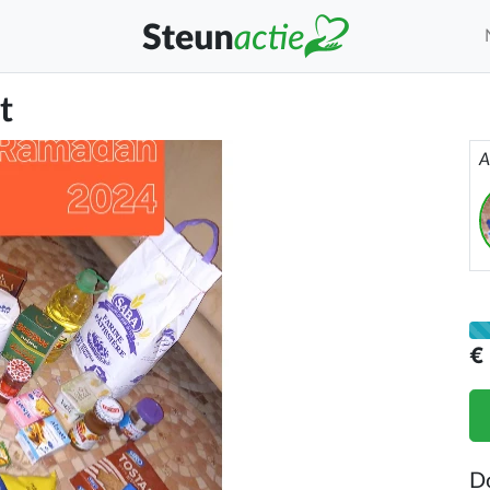
t
A
€
D