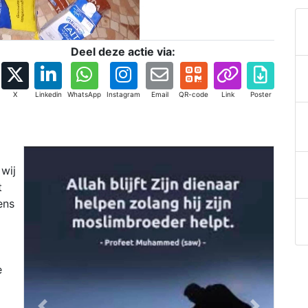
Deel deze actie via:
X
Linkedin
WhatsApp
Instagram
Email
QR-code
Link
Poster
wij
t
ens
e