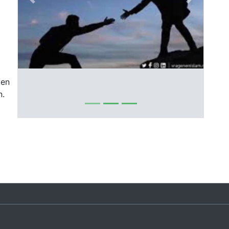
Previous
Next
ken
n.