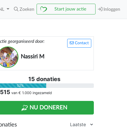
Start jouw actie
NL
Zoeken
Inloggen
ctie georganiseerd door:
Contact
Nassiri M
15 donaties
52%
 515
van
€ 1.000
ingezameld
NU DONEREN
onaties