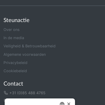
Steunactie
Over ons
In de media
Veiligheid & Betrouwbaarheid
Algemene voorwaarden
Privacybeleid
Cookiebeleid
Contact
+31 (0)85 488 4765
Contactformulier
×