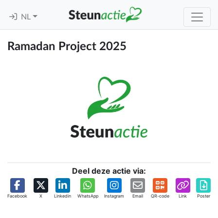
NL
Ramadan Project 2025
Deel deze actie via:
Facebook
X
Linkedin
WhatsApp
Instagram
Email
QR-code
Link
Poster