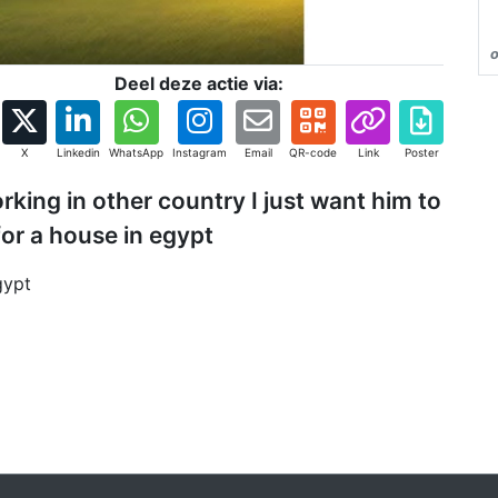
Deel deze actie via:
X
Linkedin
WhatsApp
Instagram
Email
QR-code
Link
Poster
king in other country I just want him to
or a house in egypt
gypt