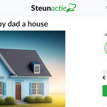
my dad a house
A
€