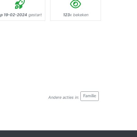
op 19-02-2024
gestart
123
x bekeken
Familie
Andere acties in
: