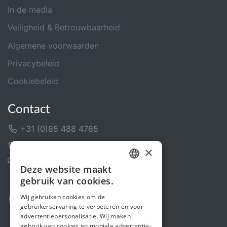
In de media
Veiligheid & Betrouwbaarheid
Algemene voorwaarden
Privacybeleid
Cookiebeleid
Contact
+31 (0)85 488 4765
Contactformulier
×
Helpcentrum
Deze website maakt
DUTCH
gebruik van cookies.
FRENCH
Wij gebruiken cookies om de
gebruikerservaring te verbeteren en voor
ENGLISH
advertentiepersonalisatie. Wij maken
gebruik van cookies en mobiele advertentie-