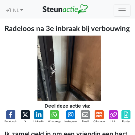
NL
Radeloos na 3e inbraak bij verbouwing
Deel deze actie via:
Facebook
X
Linkedin
WhatsApp
Instagram
Email
QR-code
Link
Poster
Ik zamel geld in om een vriendin een hart