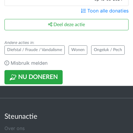
Toon alle donaties
Deel deze actie
Andere acties in
:
Diefstal / Fraude / Vandalisme
Wonen
Ongeluk / Pech
Misbruik melden
NU DONEREN
Steunactie
Over ons