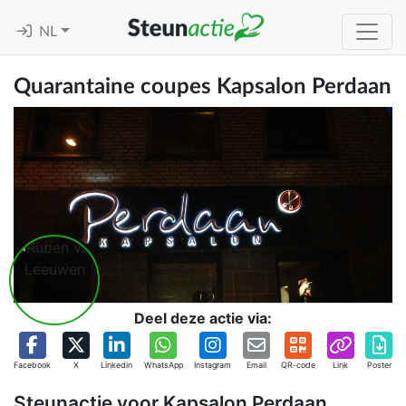
NL
Quarantaine coupes Kapsalon Perdaan
Deel deze actie via:
Facebook
X
Linkedin
WhatsApp
Instagram
Email
QR-code
Link
Poster
Steunactie voor Kapsalon Perdaan