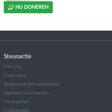
Beautysector
NU DONEREN
Misbruik melden
Steunactie
Over ons
In de media
Veiligheid & Betrouwbaarheid
Algemene voorwaarden
Privacybeleid
Cookiebeleid