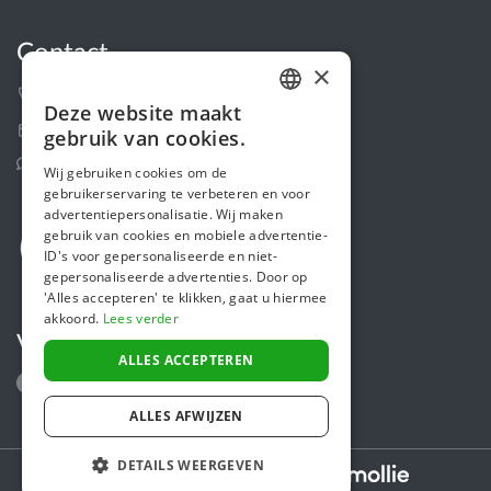
Contact
×
+31 (0)85 488 4765
Deze website maakt
DUTCH
Contactformulier
gebruik van cookies.
FRENCH
Helpcentrum
Wij gebruiken cookies om de
gebruikerservaring te verbeteren en voor
ENGLISH
advertentiepersonalisatie. Wij maken
gebruik van cookies en mobiele advertentie-
ID's voor gepersonaliseerde en niet-
gepersonaliseerde advertenties. Door op
'Alles accepteren' te klikken, gaat u hiermee
akkoord.
Lees verder
Volg ons
ALLES ACCEPTEREN
ALLES AFWIJZEN
DETAILS WEERGEVEN
Secure payments powered by