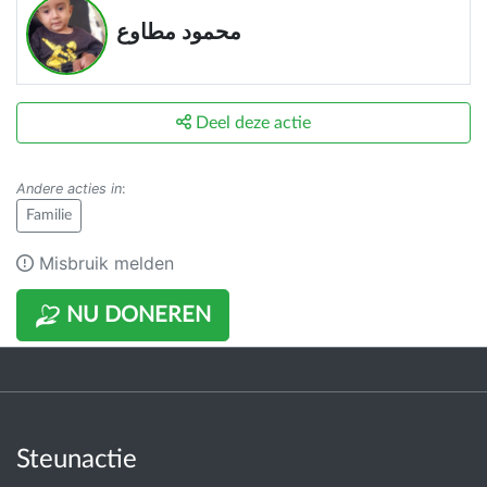
محمود مطاوع
Deel deze actie
Andere acties in
:
Familie
Misbruik melden
NU DONEREN
Steunactie