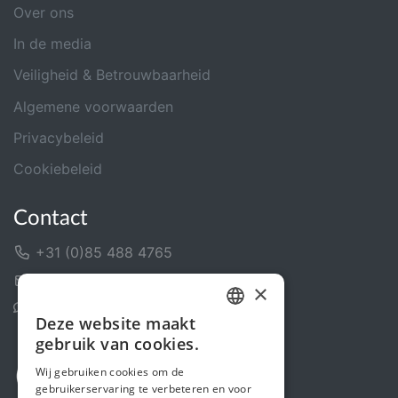
Over ons
In de media
Veiligheid & Betrouwbaarheid
Algemene voorwaarden
Privacybeleid
Cookiebeleid
Contact
+31 (0)85 488 4765
Contactformulier
×
Helpcentrum
Deze website maakt
DUTCH
gebruik van cookies.
FRENCH
Wij gebruiken cookies om de
gebruikerservaring te verbeteren en voor
ENGLISH