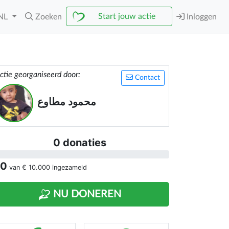
Start jouw actie
NL
Zoeken
Inloggen
ctie georganiseerd door:
Contact
محمود مطاوع
0 donaties
 0
van
€ 10.000
ingezameld
NU DONEREN