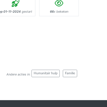
op 01-11-2024
gestart
66
x bekeken
Humanitair hulp
Familie
Andere acties in
: