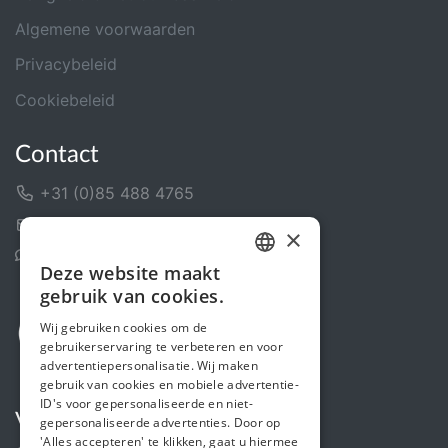
Algemene voorwaarden
Privacybeleid
Cookiebeleid
Contact
+31 (0)85 488 4765
Contactformulier
×
Helpcentrum
Deze website maakt
DUTCH
gebruik van cookies.
FRENCH
Wij gebruiken cookies om de
gebruikerservaring te verbeteren en voor
ENGLISH
advertentiepersonalisatie. Wij maken
gebruik van cookies en mobiele advertentie-
ID's voor gepersonaliseerde en niet-
Volg ons
gepersonaliseerde advertenties. Door op
'Alles accepteren' te klikken, gaat u hiermee