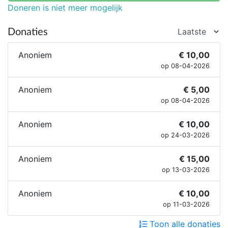
Ook is het Dierentehuis een vooropvang voor in het
Doneren is niet meer mogelijk
wild levende, inheemse dieren voor Wildopvang
Someren. Zij krijgen bij ons tijdelijk een veilig en
Donaties
rustig verblijf zodat hun herstel kan starten dat in
de Wildopvang geoptimaliseerd wordt.
Anoniem
€ 10,00
op 08-04-2026
Anoniem
€ 5,00
op 08-04-2026
Anoniem
€ 10,00
op 24-03-2026
Anoniem
€ 15,00
op 13-03-2026
Anoniem
€ 10,00
op 11-03-2026
Toon alle donaties