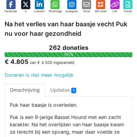
Facebook
X
Linkedin
WhatsApp
Instagram
Email
QR-code
Link
Poster
Na het verlies van haar baasje vecht Puk
nu voor haar gezondheid
262 donaties
107%
€ 4.805
van
€ 4.500
ingezameld
Doneren is niet meer mogelijk
Omschrijving
Updates
1
Puk haar baasje is overleden.
Puk is een 9-jarige Basset Hound met een zacht
karakter. Na het overlijden van haar baasje kwam
ze terecht bij een opvang, maar daar voelde ze