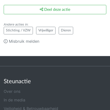
Deel deze actie
Andere acties in
:
Stichting / VZW
Vrijwilliger
Dieren
Misbruik melden
Steunactie
Over ons
In de media
Veiligheid & Betrouwbaarheid