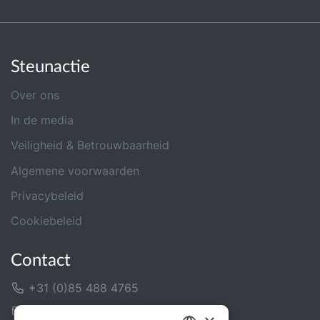
Steunactie
Over ons
In de media
Veiligheid & Betrouwbaarheid
Algemene voorwaarden
Privacybeleid
Cookiebeleid
Contact
+31 (0)85 488 4765
Contactformulier