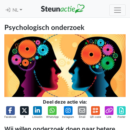
NL
Psychologisch onderzoek
Deel deze actie via:
Facebook
X
Linkedin
WhatsApp
Instagram
Email
QR-code
Link
Poster
Wij willen onderzoek doen naar betere