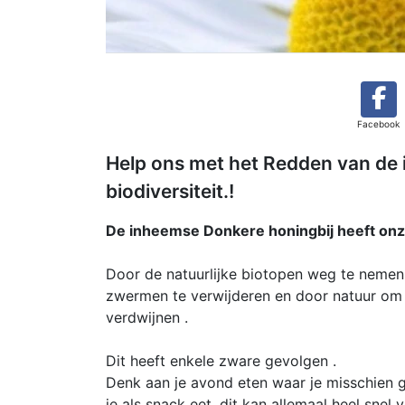
Facebook
Help ons met het Redden van de
biodiversiteit.!
De inheemse Donkere honingbij heeft onz
Door de natuurlijke biotopen weg te nemen 
zwermen te verwijderen en door natuur om 
verdwijnen .
Dit heeft enkele zware gevolgen .
Denk aan je avond eten waar je misschien gr
je als snack eet, dit kan allemaal heel snel 