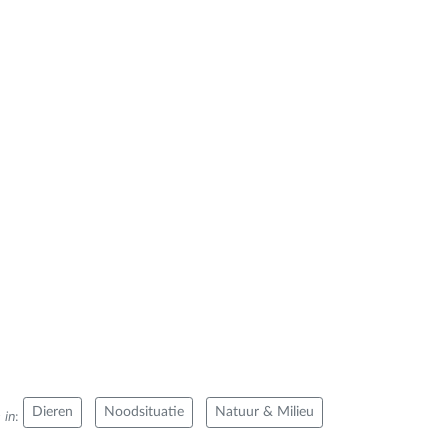
Dieren
Noodsituatie
Natuur & Milieu
 in
: