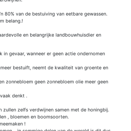
zo’n 80% van de bestuiving van eetbare gewassen.
rm belang.!
aardevolle en belangrijke landbouwhuisdier en
k in gevaar, wanneer er geen actie ondernomen
eer bestuift, neemt de kwaliteit van groente en
, geen zonnebloem geen zonnebloem olie meer geen
 vaak denkt .
n zullen zelfs verdwijnen samen met de honingbij.
uiden , bloemen en boomsoorten.
 meemaken !
omen… in sommige delen van de wereld is dit dus