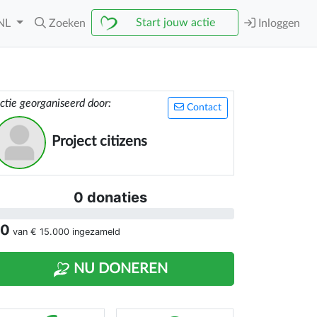
Start jouw actie
NL
Zoeken
Inloggen
ctie georganiseerd door:
Contact
Project citizens
0 donaties
 0
van
€ 15.000
ingezameld
NU DONEREN