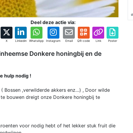
o
Deel deze actie via:
X
Linkedin
WhatsApp
Instagram
Email
QR-code
Link
Poster
 inheemse Donkere honingbij en de
e hulp nodig !
( Bossen ,verwilderde akkers enz…) , Door wilde
te bouwen dreigt onze Donkere honingbij te
oenten voor nodig hebt of het lekker stuk fruit die
verdwijnen.