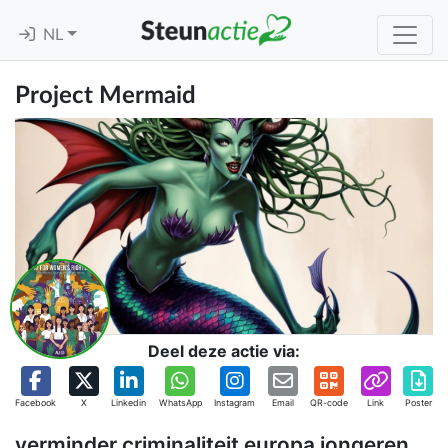
NL
Project Mermaid
Deel deze actie via:
Facebook
X
Linkedin
WhatsApp
Instagram
Email
QR-code
Link
Poster
verminder criminaliteit europa jongeren