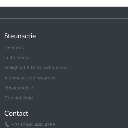
Steunactie
Over ons
In de media
Veiligheid & Betrouwbaarheid
Algemene voorwaarden
Privacybeleid
Cookiebeleid
Contact
+31 (0)85 488 4765