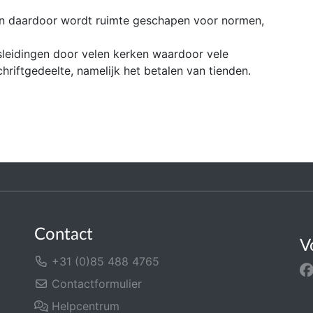
I
en daardoor wordt ruimte geschapen voor normen,
g
m
sleidingen door velen kerken waardoor vele
r
riftgedeelte, namelijk het betalen van tienden.
k
w
A
o
n
B
t
i
b
Contact
b
V
+31 (0)85 488 4765
W
Contactformulier
Helpcentrum