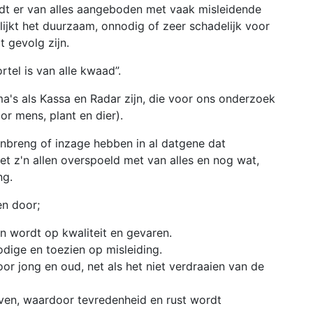
A
dt er van alles aangeboden met vaak misleidende
v
blijkt het duurzaam, onnodig of zeer schadelijk voor
t gevolg zijn.
N
i
tel is van alle kwaad”.
d
E
a's als Kassa en Radar zijn, die voor ons onderzoek
u
r mens, plant en dier).
e
breng of inzage hebben in al datgene dat
z
z'n allen overspoeld met van alles en nog wat,
m
ng.
o
v
en door;
v
s
 wordt op kwaliteit en gevaren.
p
dige en toezien op misleiding.
l
 jong en oud, net als het niet verdraaien van de
t
h
ven, waardoor tevredenheid en rust wordt