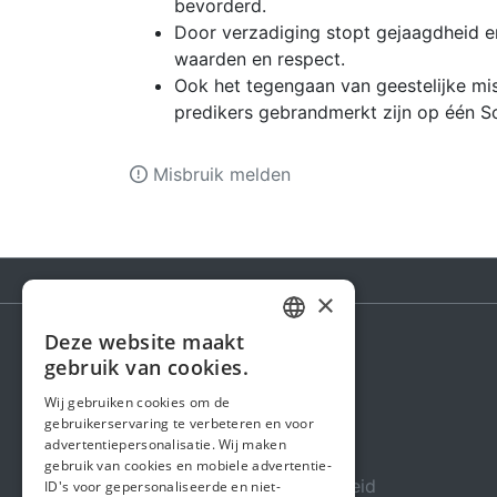
bevorderd.
Door verzadiging stopt gejaagdheid 
waarden en respect.
Ook het tegengaan van geestelijke mi
predikers gebrandmerkt zijn op één Sch
Misbruik melden
×
Deze website maakt
DUTCH
gebruik van cookies.
Steunactie
FRENCH
Wij gebruiken cookies om de
Over ons
gebruikerservaring te verbeteren en voor
ENGLISH
advertentiepersonalisatie. Wij maken
In de media
gebruik van cookies en mobiele advertentie-
Veiligheid & Betrouwbaarheid
ID's voor gepersonaliseerde en niet-