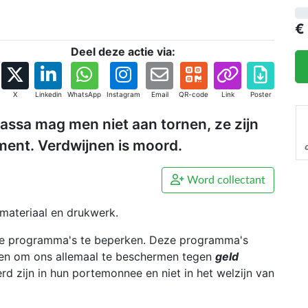
h
€
B
Deel deze actie via:
h
o
i
X
Linkedin
WhatsApp
Instagram
Email
QR-code
Link
Poster
b
assa mag men niet aan tornen, ze zijn
Z
ent. Verdwijnen is moord.
n
g
M
Word collectant
d
materiaal en drukwerk.
H
eze programma's te beperken. Deze programma's
m
den om ons allemaal te beschermen tegen
geld
P
rd zijn in hun portemonnee en niet in het welzijn van
z
a