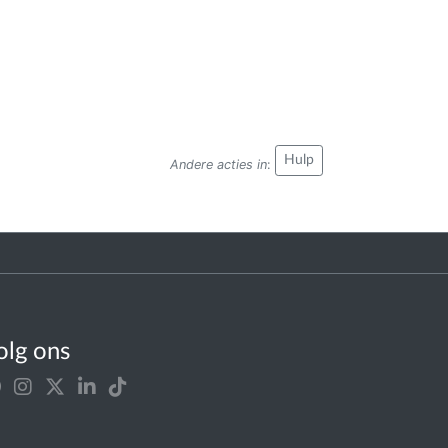
k heb mensen horen zeggen dat een mens
een seks kan hebben met een slang,
aar voor de daad was de slang een
echtopstaand wezen. Na de vervloeking
wam de verandering in een kruipend
ezen.
Hulp
Andere acties in
:
ls u meer wilt weten over de
penbaringen van God, dan verwijs ik u
aar Zijn dienstknecht Williams Marrion
ranham. Het Woord van God komt altijd
ot de Profeet, zegt de bijbel. Op het
nternet kunt u deze dierbare broeder zijn
ediening vinden. Ik dank God voor
roeder Branham.
olg ons
ordt vervold..