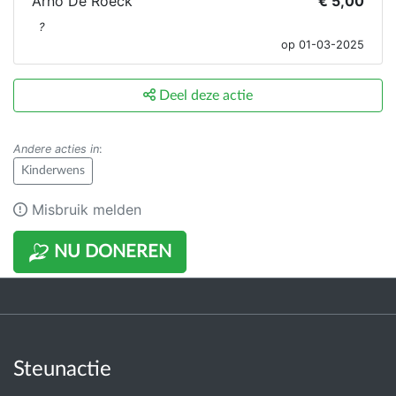
Arno De Roeck
€ 5,00
?
op 01-03-2025
Deel deze actie
Andere acties in
:
Kinderwens
Misbruik melden
NU DONEREN
Steunactie