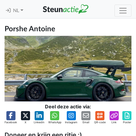
NL
Porshe Antoine
Deel deze actie via:
Facebook
X
Linkedin
WhatsApp
Instagram
Email
QR-code
Link
Poster
Doneer en krijg een ritje ;)