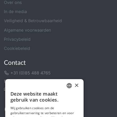
Over ons
In de media
Veiligheid & Betrouwbaarheid
Algemene voorwaarden
Privacybeleid
Cookiebeleid
Contact
+31 (0)85 488 4765
Contactformulier
×
Helpcentrum
Deze website maakt
DUTCH
gebruik van cookies.
FRENCH
Wij gebruiken cookies om de
gebruikerservaring te verbeteren en voor
ENGLISH