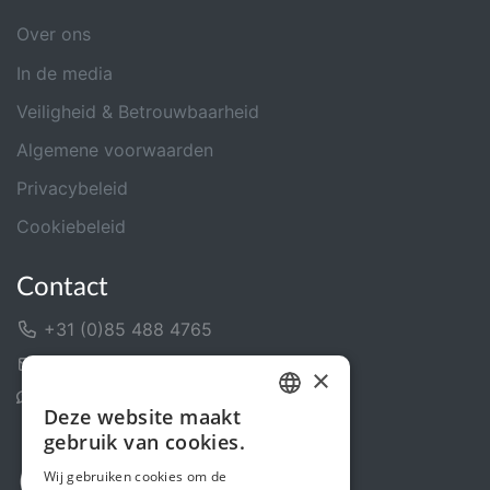
Over ons
In de media
Veiligheid & Betrouwbaarheid
Algemene voorwaarden
Privacybeleid
Cookiebeleid
Contact
+31 (0)85 488 4765
Contactformulier
×
Helpcentrum
Deze website maakt
DUTCH
gebruik van cookies.
FRENCH
Wij gebruiken cookies om de