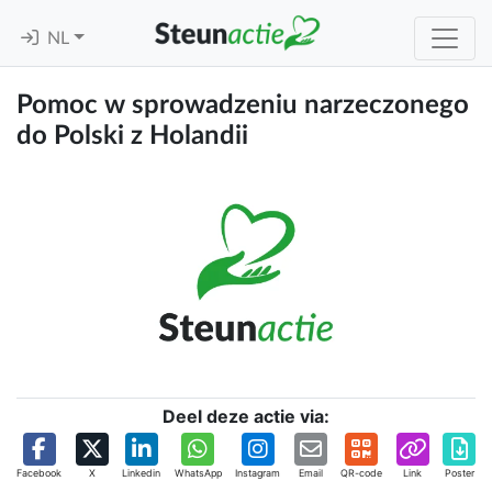
NL
Pomoc w sprowadzeniu narzeczonego
do Polski z Holandii
Deel deze actie via:
Facebook
X
Linkedin
WhatsApp
Instagram
Email
QR-code
Link
Poster