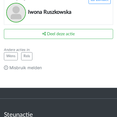
Iwona Ruszkowska
Deel deze actie
Andere acties in
:
Wens
Reis
Misbruik melden
Steunactie