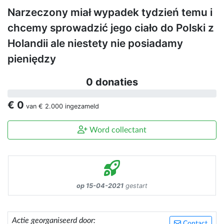
Narzeczony miał wypadek tydzień temu i
chcemy sprowadzić jego ciało do Polski z
Holandii ale niestety nie posiadamy
pieniędzy
0 donaties
€ 0
van
€ 2.000
ingezameld
Word collectant
op 15-04-2021
gestart
Actie georganiseerd door:
Contact