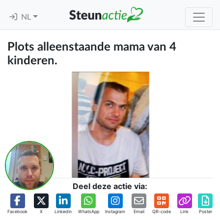
NL
Plots alleenstaande mama van 4
kinderen.
Deel deze actie via:
Facebook
X
Linkedin
WhatsApp
Instagram
Email
QR-code
Link
Poster