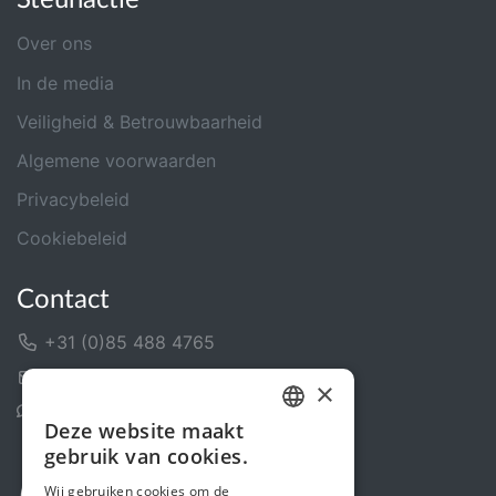
Over ons
In de media
Veiligheid & Betrouwbaarheid
Algemene voorwaarden
Privacybeleid
Cookiebeleid
Contact
+31 (0)85 488 4765
Contactformulier
×
Helpcentrum
Deze website maakt
DUTCH
gebruik van cookies.
FRENCH
Wij gebruiken cookies om de