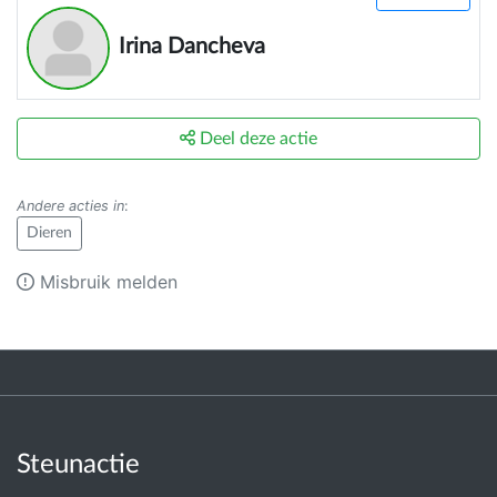
Irina Dancheva
Deel deze actie
Andere acties in
:
Dieren
Misbruik melden
Steunactie