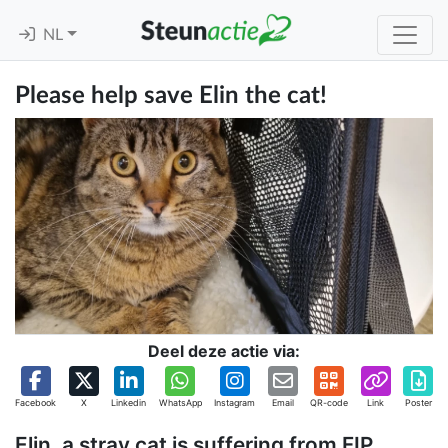
NL
Please help save Elin the cat!
Deel deze actie via:
Facebook
X
Linkedin
WhatsApp
Instagram
Email
QR-code
Link
Poster
Elin, a stray cat is suffering from FIP