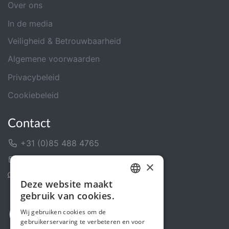
Over ons
In de media
Veiligheid & Betrouwbaarheid
Algemene voorwaarden
Privacybeleid
Cookiebeleid
Contact
+31 (0)85 488 4765
Contactformulier
×
Helpcentrum
Deze website maakt
DUTCH
gebruik van cookies.
FRENCH
Wij gebruiken cookies om de
gebruikerservaring te verbeteren en voor
ENGLISH