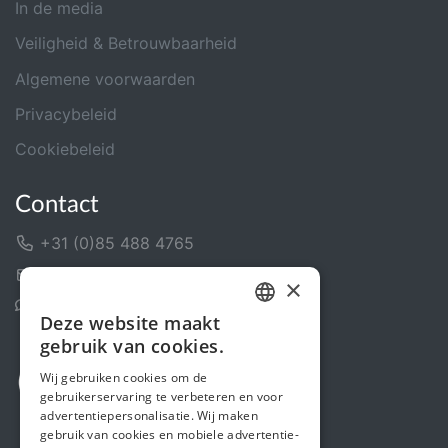
In de media
Veiligheid & Betrouwbaarheid
Algemene voorwaarden
Privacybeleid
Cookiebeleid
Contact
+31 (0)85 488 4765
Contactformulier
×
Helpcentrum
Deze website maakt
DUTCH
gebruik van cookies.
FRENCH
Wij gebruiken cookies om de
gebruikerservaring te verbeteren en voor
ENGLISH
advertentiepersonalisatie. Wij maken
gebruik van cookies en mobiele advertentie-