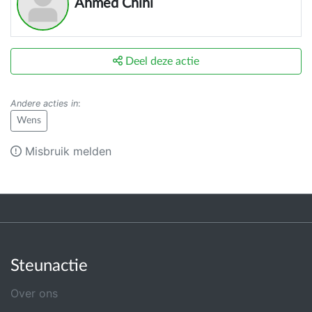
Ahmed Chihi
Deel deze actie
Andere acties in
:
Wens
Misbruik melden
Steunactie
Over ons