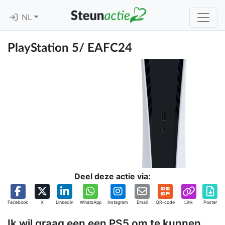
NL
PlayStation 5/ EAFC24
Deel deze actie via:
Facebook
X
Linkedin
WhatsApp
Instagram
Email
QR-code
Link
Poster
Ik wil graag een een PS5 om te kunnen