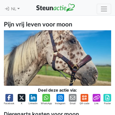
NL
Pijn vrij leven voor moon
Deel deze actie via:
Facebook
X
Linkedin
WhatsApp
Instagram
Email
QR-code
Link
Poster
Dierenarts kosten voor moon