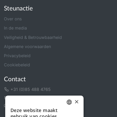
Steunactie
Over ons
In de media
Veiligheid & Betrouwbaarheid
Algemene voorwaarden
Privacybeleid
Cookiebeleid
Contact
+31 (0)85 488 4765
Contactformulier
×
Helpcentrum
Deze website maakt
DUTCH
gebruik van cookies.