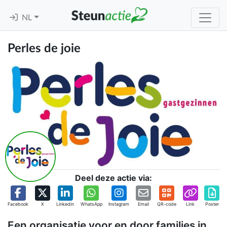
NL
Perles de joie
Deel deze actie via:
Facebook
X
Linkedin
WhatsApp
Instagram
Email
QR-code
Link
Poster
Een organisatie voor en door families in