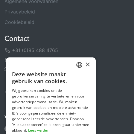
Algemene voorwaarden
Privacybeleid
Cookiebeleid
Contact
+31 (0)85 488 4765
Contactformulier
×
Helpcentrum
Deze website maakt
DUTCH
gebruik van cookies.
FRENCH
Wij gebruiken cookies om de
gebruikerservaring te verbeteren en voor
ENGLISH
advertentiepersonalisatie. Wij maken
gebruik van cookies en mobiele advertentie-
ID's voor gepersonaliseerde en niet-
Volg ons
gepersonaliseerde advertenties. Door op
'Alles accepteren' te klikken, gaat u hiermee
akkoord.
Lees verder