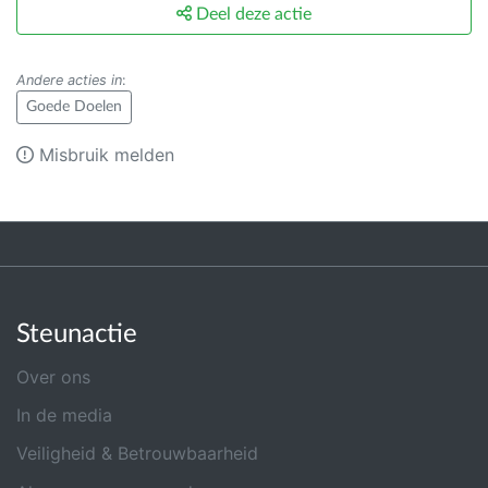
Deel deze actie
Andere acties in
:
Goede Doelen
Misbruik melden
Steunactie
Over ons
In de media
Veiligheid & Betrouwbaarheid