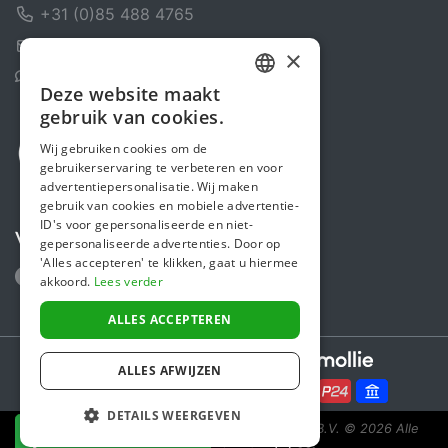
+31 (0)85 488 4765
Contactformulier
×
Helpcentrum
Deze website maakt
DUTCH
gebruik van cookies.
FRENCH
Wij gebruiken cookies om de
gebruikerservaring te verbeteren en voor
ENGLISH
advertentiepersonalisatie. Wij maken
gebruik van cookies en mobiele advertentie-
ID's voor gepersonaliseerde en niet-
Volg ons
gepersonaliseerde advertenties. Door op
'Alles accepteren' te klikken, gaat u hiermee
akkoord.
Lees verder
ALLES ACCEPTEREN
Secure payments powered by
ALLES AFWIJZEN
DETAILS WEERGEVEN
Steunactie is een initiatief van Sponsor Europe B.V.
© 2026 Alle
NU DONEREN