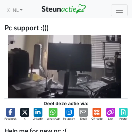
NL
Pc support :(()
Deel deze actie via:
Facebook
X
Linkedin
WhatsApp
Instagram
Email
QR-code
Link
Poster
Help me for new pc :(