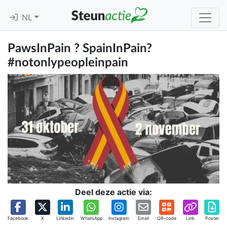
NL
PawsInPain ? SpainInPain?
#notonlypeopleinpain
Deel deze actie via:
Facebook
X
Linkedin
WhatsApp
Instagram
Email
QR-code
Link
Poster