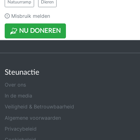
Natuurramp
Dieren
Misbruik melden
NU DONEREN
Steunactie
Over ons
In de media
Veiligheid & Betrouwbaarheid
Algemene voorwaarden
Privacybeleid
Cookiebeleid