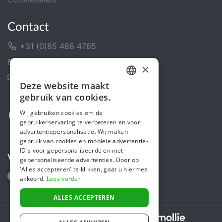
Contact
+31 (0)85 488 4765
Contactformulier
×
Helpcentrum
Deze website maakt
DUTCH
gebruik van cookies.
FRENCH
Wij gebruiken cookies om de
gebruikerservaring te verbeteren en voor
ENGLISH
advertentiepersonalisatie. Wij maken
gebruik van cookies en mobiele advertentie-
ID's voor gepersonaliseerde en niet-
Volg ons
gepersonaliseerde advertenties. Door op
'Alles accepteren' te klikken, gaat u hiermee
akkoord.
Lees verder
ALLES ACCEPTEREN
Secure payments powered by