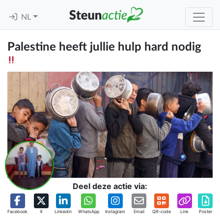
NL
Palestine heeft jullie hulp hard nodig
Deel deze actie via:
Facebook
X
Linkedin
WhatsApp
Instagram
Email
QR-code
Link
Poster