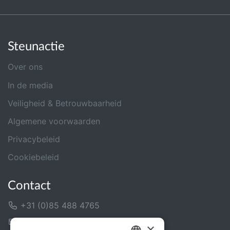
Steunactie
Over ons
In de media
Veiligheid & Betrouwbaarheid
Algemene voorwaarden
Privacybeleid
Cookiebeleid
Contact
+31 (0)85 488 4765
Contactformulier
×