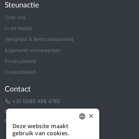
Steunactie
Over ons
In de media
Veiligheid & Betrouwbaarheid
Algemene voorwaarden
Privacybeleid
Cookiebeleid
Contact
+31 (0)85 488 4765
Contactformulier
×
Helpcentrum
Deze website maakt
DUTCH
gebruik van cookies.
FRENCH