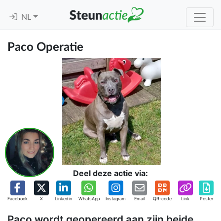
NL
Paco Operatie
Deel deze actie via:
Facebook
X
Linkedin
WhatsApp
Instagram
Email
QR-code
Link
Poster
Paco wordt geopereerd aan zijn beide