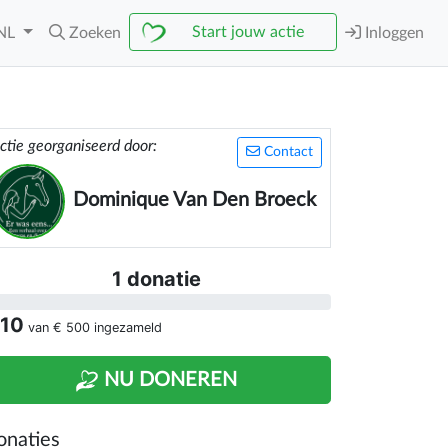
Start jouw actie
NL
Zoeken
Inloggen
ctie georganiseerd door:
Contact
Dominique Van Den Broeck
1 donatie
 10
van
€ 500
ingezameld
NU DONEREN
onaties