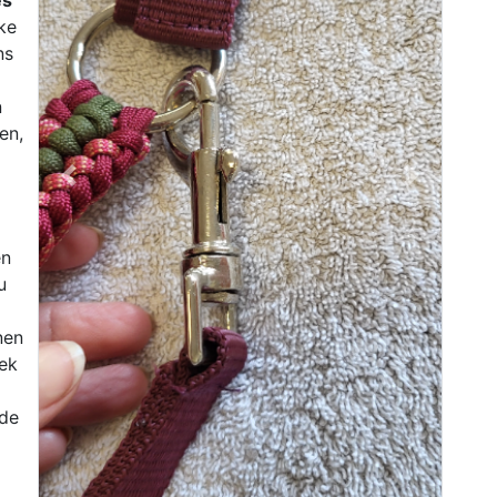
es
lke
ns
n
en,
Previous
Next
en
u
nen
lek
fde