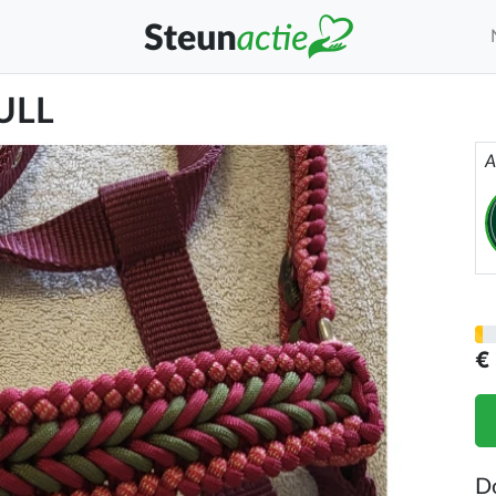
ULL
A
€
D