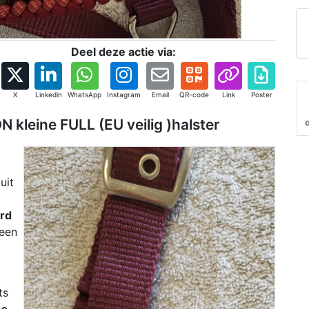
Deel deze actie via:
X
Linkedin
WhatsApp
Instagram
Email
QR-code
Link
Poster
kleine FULL (EU veilig )halster
uit
rd
 een
ts