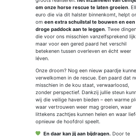
groots realiseren:
het inzamelen van centj
om onze horse rescue te laten groeien
. E
euro die via dit halster binnenkomt, helpt o
om
een extra schuilstal te bouwen en een
droge paddock aan te leggen
. Twee dinge
die voor ons misschien vanzelfsprekend lijk
maar voor een gered paard het verschil
betekenen tussen overleven en écht weer
léven.
Onze droom? Nog een nieuw paardje kunn
verwelkomen in de rescue. Een paard dat n
misschien in de kou staat, verwaarloosd,
zonder perspectief. Dankzij jullie steun kun
wij die veilige haven bieden – een warme p
waar vertrouwen weer mag groeien, waar
littekens zachtjes kunnen helen en waar lie
opnieuw de hoofdrol speelt.
En daar kan jij aan bijdragen.
Door te