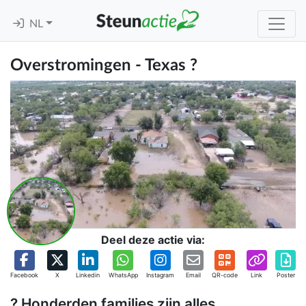
NL
Overstromingen - Texas ?
Deel deze actie via:
Facebook
X
Linkedin
WhatsApp
Instagram
Email
QR-code
Link
Poster
? Honderden families zijn alles