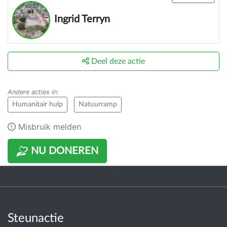
Ingrid Terryn
Deel deze actie
Andere acties in
:
Humanitair hulp
Natuurramp
Misbruik melden
NU DONEREN
Steunactie