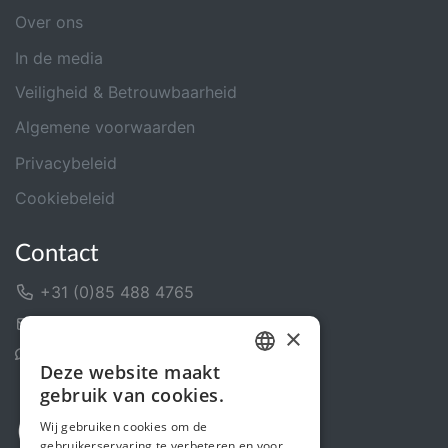
Over ons
In de media
Veiligheid & Betrouwbaarheid
Algemene voorwaarden
Privacybeleid
Cookiebeleid
Contact
+31 (0)85 488 4765
Contactformulier
×
Helpcentrum
Deze website maakt
DUTCH
gebruik van cookies.
FRENCH
Wij gebruiken cookies om de
gebruikerservaring te verbeteren en voor
ENGLISH