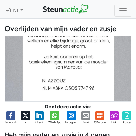
NL
Overlijden van mijn vader en zusje
Deel deze actie via:
Facebook
X
Linkedin
WhatsApp
Instagram
Email
QR-code
Link
Poster
Heb mijn vader en zusje in 4 dagen