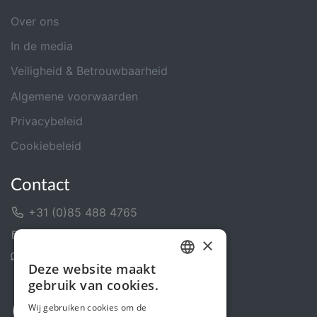
Over ons
In de media
Veiligheid & Betrouwbaarheid
Algemene voorwaarden
Privacybeleid
Cookiebeleid
Contact
+31 (0)85 488 4765
Contactformulier
×
Helpcentrum
Deze website maakt
DUTCH
gebruik van cookies.
FRENCH
Wij gebruiken cookies om de