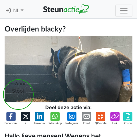
NL
Overlijden blacky?
Deel deze actie via:
Facebook
X
Linkedin
WhatsApp
Instagram
Email
QR-code
Link
Poster
Hallo lieve mensen! Wegens het