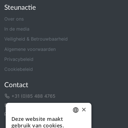
Steunactie
Over ons
In de media
Veiligheid & Betrouwbaarheid
Algemene voorwaarden
Privacybeleid
Cookiebeleid
Contact
+31 (0)85 488 4765
Contactformulier
×
Helpcentrum
Deze website maakt
DUTCH
gebruik van cookies.