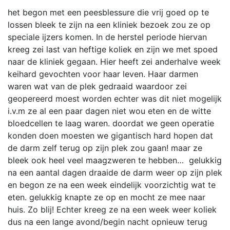
het begon met een peesblessure die vrij goed op te
lossen bleek te zijn na een kliniek bezoek zou ze op
speciale ijzers komen. In de herstel periode hiervan
kreeg zei last van heftige koliek en zijn we met spoed
naar de kliniek gegaan. Hier heeft zei anderhalve week
keihard gevochten voor haar leven. Haar darmen
waren wat van de plek gedraaid waardoor zei
geopereerd moest worden echter was dit niet mogelijk
i.v.m ze al een paar dagen niet wou eten en de witte
bloedcellen te laag waren. doordat we geen operatie
konden doen moesten we gigantisch hard hopen dat
de darm zelf terug op zijn plek zou gaan! maar ze
bleek ook heel veel maagzweren te hebben… gelukkig
na een aantal dagen draaide de darm weer op zijn plek
en begon ze na een week eindelijk voorzichtig wat te
eten. gelukkig knapte ze op en mocht ze mee naar
huis. Zo blij! Echter kreeg ze na een week weer koliek
dus na een lange avond/begin nacht opnieuw terug