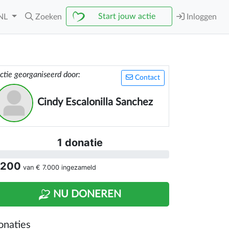
Start jouw actie
NL
Zoeken
Inloggen
ctie georganiseerd door:
Contact
Cindy Escalonilla Sanchez
1 donatie
 200
van
€ 7.000
ingezameld
NU DONEREN
onaties