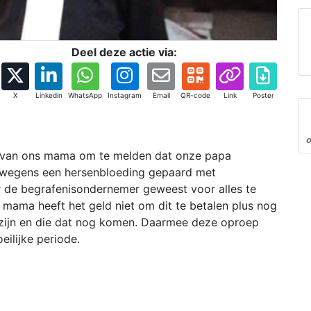
Deel deze actie via:
X
Linkedin
WhatsApp
Instagram
Email
QR-code
Link
Poster
 van ons mama om te melden dat onze papa
n wegens een hersenbloeding gepaard met
r de begrafenisondernemer geweest voor alles te
 mama heeft het geld niet om dit te betalen plus nog
g zijn en die dat nog komen. Daarmee deze oproep
ilijke periode.