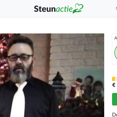
A
€
D