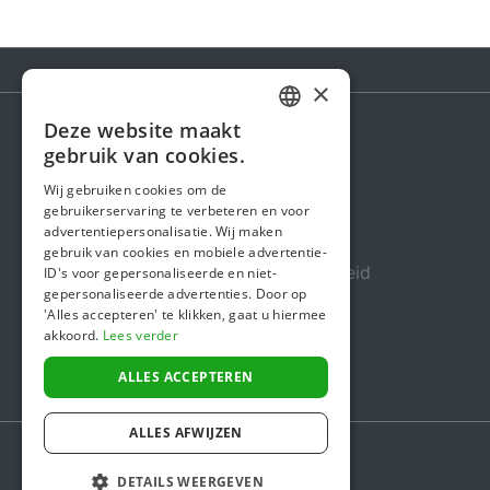
×
Deze website maakt
DUTCH
gebruik van cookies.
Steunactie
FRENCH
Wij gebruiken cookies om de
Over ons
gebruikerservaring te verbeteren en voor
ENGLISH
advertentiepersonalisatie. Wij maken
In de media
gebruik van cookies en mobiele advertentie-
Veiligheid & Betrouwbaarheid
ID's voor gepersonaliseerde en niet-
gepersonaliseerde advertenties. Door op
Algemene voorwaarden
'Alles accepteren' te klikken, gaat u hiermee
akkoord.
Lees verder
Privacybeleid
Cookiebeleid
ALLES ACCEPTEREN
ALLES AFWIJZEN
DETAILS WEERGEVEN