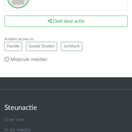
Deel deze actie
Andere acties in
:
Familie
Goede Doelen
Juridisch
Misbruik melden
Steunactie
Over ons
In de media