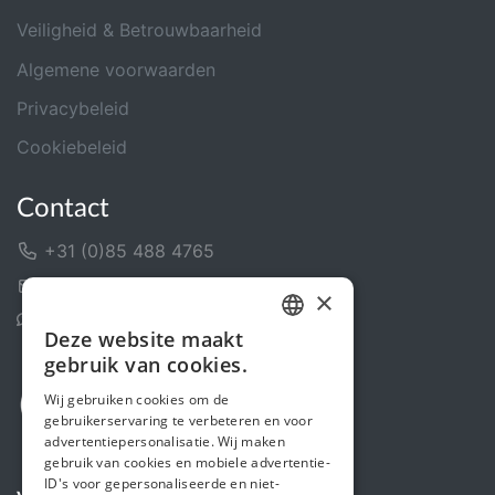
Veiligheid & Betrouwbaarheid
Algemene voorwaarden
Privacybeleid
Cookiebeleid
Contact
+31 (0)85 488 4765
Contactformulier
×
Helpcentrum
Deze website maakt
DUTCH
gebruik van cookies.
FRENCH
Wij gebruiken cookies om de
gebruikerservaring te verbeteren en voor
ENGLISH
advertentiepersonalisatie. Wij maken
gebruik van cookies en mobiele advertentie-
ID's voor gepersonaliseerde en niet-