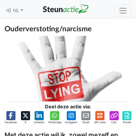
NL
Ouderverstoting/narcisme
Deel deze actie via:
Facebook
X
Linkedin
WhatsApp
Instagram
Email
QR-code
Link
Poster
Met deze actie wil ik ,zowel mezelf en