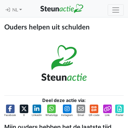
NL
Ouders helpen uit schulden
Deel deze actie via:
Facebook
X
Linkedin
WhatsApp
Instagram
Email
QR-code
Link
Poster
Mijn ouders hebben het de laatste tijd