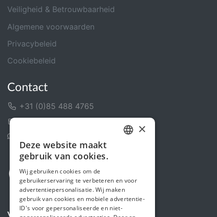
Veiligheid & Betrouwbaarheid
Algemene voorwaarden
Privacybeleid
Cookiebeleid
Contact
+31 (0)85 488 4765
Contactformulier
×
Helpcentrum
Deze website maakt
DUTCH
gebruik van cookies.
FRENCH
Wij gebruiken cookies om de
gebruikerservaring te verbeteren en voor
ENGLISH
advertentiepersonalisatie. Wij maken
gebruik van cookies en mobiele advertentie-
ID's voor gepersonaliseerde en niet-
Volg ons