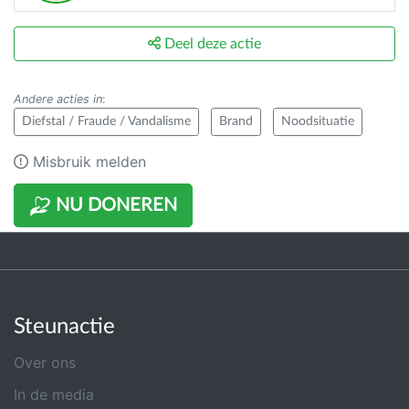
Deel deze actie
Andere acties in
:
Diefstal / Fraude / Vandalisme
Brand
Noodsituatie
Misbruik melden
NU DONEREN
Steunactie
Over ons
In de media