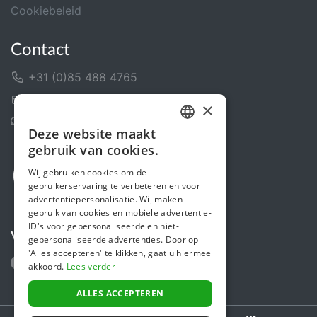
Cookiebeleid
Contact
+31 (0)85 488 4765
Contactformulier
×
Helpcentrum
Deze website maakt
DUTCH
gebruik van cookies.
FRENCH
Wij gebruiken cookies om de
gebruikerservaring te verbeteren en voor
ENGLISH
advertentiepersonalisatie. Wij maken
gebruik van cookies en mobiele advertentie-
ID's voor gepersonaliseerde en niet-
Volg ons
gepersonaliseerde advertenties. Door op
'Alles accepteren' te klikken, gaat u hiermee
akkoord.
Lees verder
ALLES ACCEPTEREN