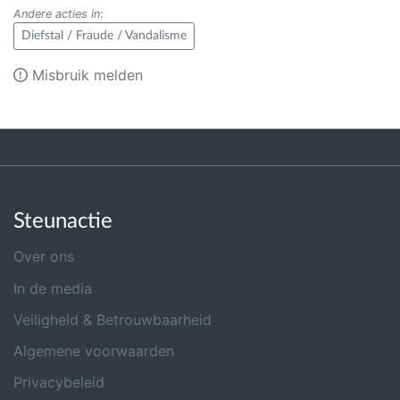
Andere acties in
:
Diefstal / Fraude / Vandalisme
Misbruik melden
Steunactie
Over ons
In de media
Veiligheid & Betrouwbaarheid
Algemene voorwaarden
Privacybeleid