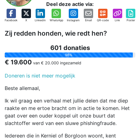
Deel deze actie via:
Facebook
X
Linkedin
WhatsApp
Instagram
Email
QR-code
Link
Poster
Zij redden honden, wie redt hen?
601 donaties
98%
€ 19.600
van
€ 20.000
ingezameld
Doneren is niet meer mogelijk
Beste allemaal,
Ik wil graag een verhaal met jullie delen dat me diep
raakte en me ertoe bracht om in actie te komen. Het
gaat over een ouder koppel uit onze buurt dat
slachtoffer werd van een sluwe phishingfraude.
Iedereen die in Kerniel of Borgloon woont, kent