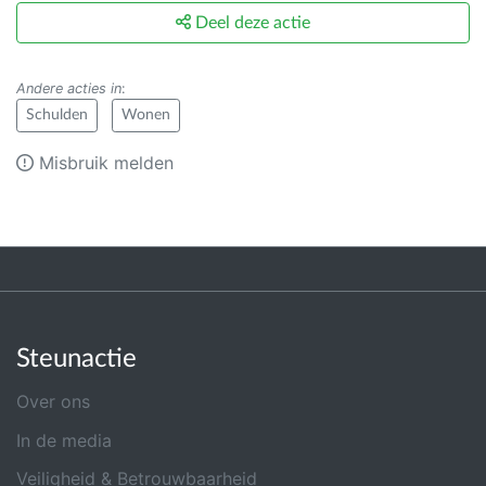
Deel deze actie
Andere acties in
:
Schulden
Wonen
Misbruik melden
Steunactie
Over ons
In de media
Veiligheid & Betrouwbaarheid