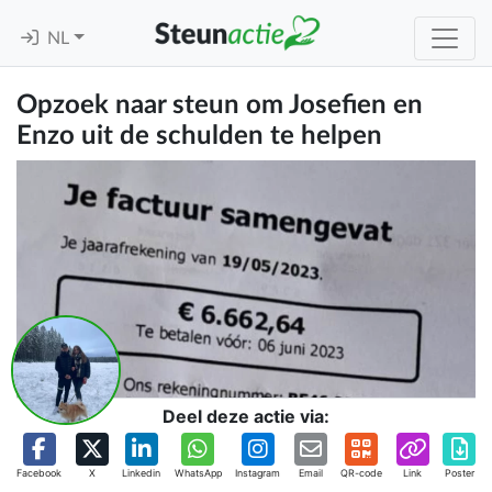
NL
Opzoek naar steun om Josefien en
Enzo uit de schulden te helpen
Deel deze actie via:
Facebook
X
Linkedin
WhatsApp
Instagram
Email
QR-code
Link
Poster