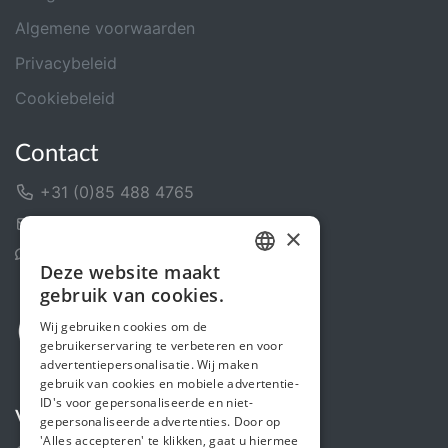
Algemene voorwaarden
Privacybeleid
Cookiebeleid
Contact
+31 (0)85 488 4765
Contactformulier
×
Helpcentrum
Deze website maakt
DUTCH
gebruik van cookies.
FRENCH
Wij gebruiken cookies om de
gebruikerservaring te verbeteren en voor
ENGLISH
advertentiepersonalisatie. Wij maken
gebruik van cookies en mobiele advertentie-
ID's voor gepersonaliseerde en niet-
Volg ons
gepersonaliseerde advertenties. Door op
'Alles accepteren' te klikken, gaat u hiermee