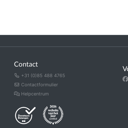
Contact
V
+31 (0)85 488 4765
Contactformulier
Helpcentrum