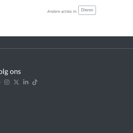
Dieren
Andere acties in
:
olg ons