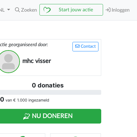
Start jouw actie
NL
Zoeken
Inloggen
ctie georganiseerd door:
Contact
mhc visser
0 donaties
 0
van
€ 1.000
ingezameld
NU DONEREN