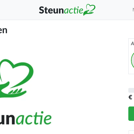
en
A
€