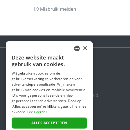
Misbruik melden
×
Deze website maakt
DUTCH
gebruik van cookies.
Steunactie
FRENCH
Wij gebruiken cookies om de
Over ons
gebruikerservaring te verbeteren en voor
ENGLISH
advertentiepersonalisatie. Wij maken
In de media
gebruik van cookies en mobiele advertentie-
Veiligheid & Betrouwbaarheid
ID's voor gepersonaliseerde en niet-
gepersonaliseerde advertenties. Door op
Algemene voorwaarden
'Alles accepteren' te klikken, gaat u hiermee
akkoord.
Lees verder
Privacybeleid
Cookiebeleid
ALLES ACCEPTEREN